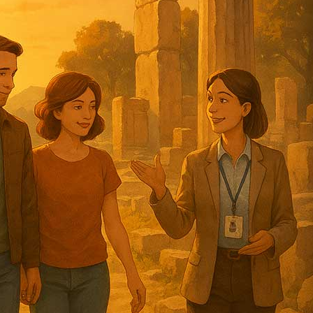
Offerte integrate
Risparmia con più esperienze in un solo biglietto
Visite individuali
Per singoli e piccoli gruppi