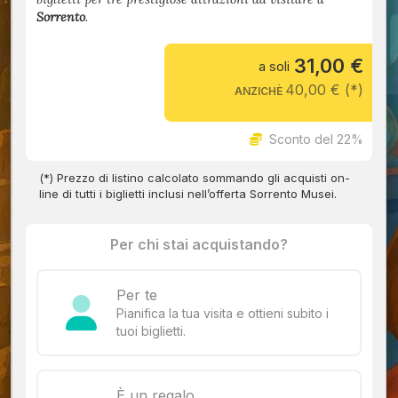
Sorrento
.
31,00 €
a soli
40,00 € (*)
ANZICHÈ
Sconto del 22%
(*) Prezzo di listino calcolato sommando gli acquisti on-
line di tutti i biglietti inclusi nell’offerta Sorrento Musei.
Per chi stai acquistando?
Per te
Pianifica la tua visita e ottieni subito i
tuoi biglietti.
È un regalo