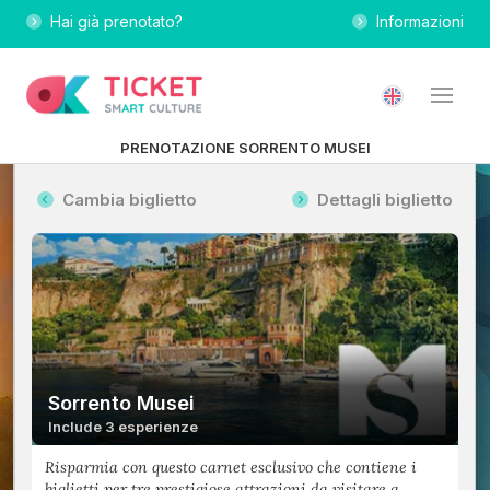
Hai già prenotato?
Informazioni
PRENOTAZIONE SORRENTO MUSEI
Cambia biglietto
Dettagli biglietto
Sorrento Musei
Include 3 esperienze
Risparmia con questo carnet esclusivo che contiene i
biglietti per tre prestigiose attrazioni da visitare a