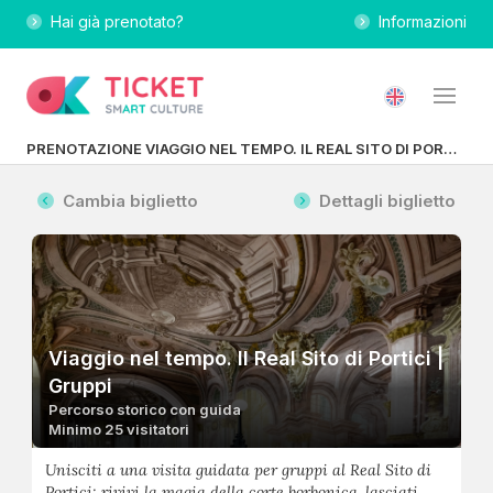
Hai già prenotato?
Informazioni
PRENOTAZIONE VIAGGIO NEL TEMPO. IL REAL SITO DI PORTICI | GRUPPI
Cambia biglietto
Dettagli biglietto
Viaggio nel tempo. Il Real Sito di Portici |
Gruppi
Percorso storico con guida
Minimo 25 visitatori
Unisciti a una visita guidata per gruppi al Real Sito di
Portici: rivivi la magia della corte borbonica, lasciati