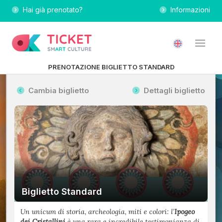
Hai già prenotato?
Informazioni
PRENOTAZIONE BIGLIETTO STANDARD
Cambia biglietto
Dettagli biglietto
Biglietto Standard
Un unicum di storia, archeologia, miti e colori: l’
Ipogeo
dei Cristallini
è una rara e incredibile testimonianza di