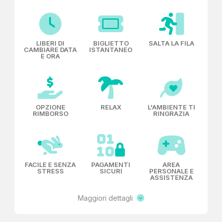
LIBERI DI
BIGLIETTO
SALTA LA FILA
CAMBIARE DATA
ISTANTANEO
E ORA
OPZIONE
RELAX
L'AMBIENTE TI
RIMBORSO
RINGRAZIA
FACILE E SENZA
PAGAMENTI
AREA
STRESS
SICURI
PERSONALE E
ASSISTENZA
Maggiori dettagli