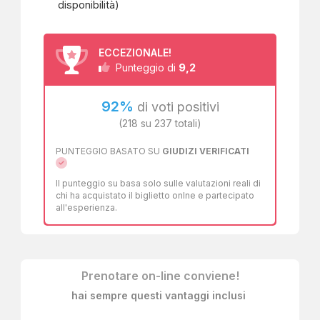
disponibilità)
okTicket
lavora quotidianamente per rendere accessibili a
tutti i tesori custoditi in ogni angolo della Campania, una
regione ricca di storia e cultura, ma siamo in continua
ECCEZIONALE!
espansione per portare sempre più bellezza nelle vostre
9,2
Punteggio di
mani. Basta un semplice click per aprire sul vostro
smartphone le porte di un patrimonio meraviglioso.
92%
di voti positivi
(218 su 237 totali)
PUNTEGGIO BASATO SU
GIUDIZI VERIFICATI
Il punteggio su basa solo sulle valutazioni reali di
chi ha acquistato il biglietto onlne e partecipato
all'esperienza.
Prenotare on-line conviene!
hai sempre questi vantaggi inclusi