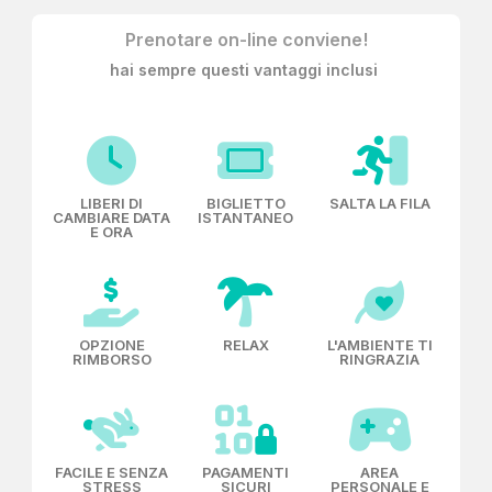
Prenotare on-line conviene!
hai sempre questi vantaggi inclusi
LIBERI DI
BIGLIETTO
SALTA LA FILA
CAMBIARE DATA
ISTANTANEO
E ORA
OPZIONE
RELAX
L'AMBIENTE TI
RIMBORSO
RINGRAZIA
FACILE E SENZA
PAGAMENTI
AREA
STRESS
SICURI
PERSONALE E