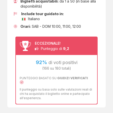
Biglietti acquistabili:
da 1 a 50 (in base alla
scientifico, è una straordinaria trama di storie da vivere.
disponibilità)
okTicket
lavora quotidianamente per rendere accessibili a
Include tour guidato in:
tutti i tesori custoditi in ogni angolo della Campania, una
Italiano
regione ricca di storia e cultura, ma siamo in continua
espansione per portare sempre più bellezza nelle vostre
Orari:
SAB - DOM 10:00, 11:00, 12:00
mani. Basta un semplice click per aprire sul vostro
smartphone le porte di un patrimonio meraviglioso.
ECCEZIONALE!
9,2
Punteggio di
92%
di voti positivi
(166 su 180 totali)
PUNTEGGIO BASATO SU
GIUDIZI VERIFICATI
Il punteggio su basa solo sulle valutazioni reali di
chi ha acquistato il biglietto onlne e partecipato
all'esperienza.