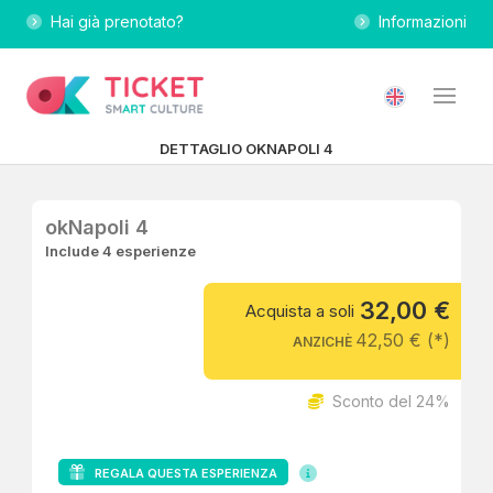
Hai già prenotato?
Informazioni
DETTAGLIO OKNAPOLI 4
okNapoli 4
Include 4 esperienze
32,00 €
Acquista a soli
42,50 € (*)
ANZICHÈ
Sconto del 24%
REGALA QUESTA ESPERIENZA